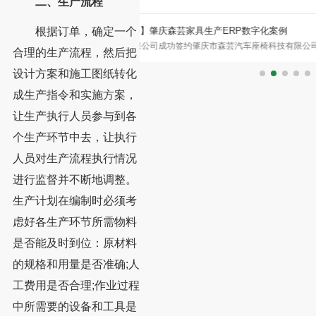
二、生产流程
根据订单，确定一个
具生产ERP数字化案例
【红木家具生产ERP案例】浙江卓木王家
肇庆市森芸汽车座椅科技有限公司铁
一、 客户介绍：中式精致生活的引领者 浙
化案例
合理的生产流程，然后把
汽车座椅科技有限公司成立于2
（以下简称卓木王）创始于1983年，是红
设计方案和施工图纸转化
成生产指令和实施方案，
让生产执行人员参与到各
个生产环节中去，让执行
人员对生产流程执行情况
进行监督并不断地调整。
生产计划在编制时必须考
虑好各生产环节所需物料
是否能及时到位：原材料
的规格和用量是否准确;人
工费用是否合理;作业过程
中所需要的设备和工具是