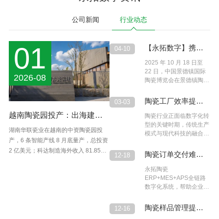
公司新闻
行业动态
03
01
永拓数字|2026年春
【永拓数字】携陶
02-09
04-10
节放假通知
瓷全链路数字化方
亲爱的客户朋友们：感谢
2025 年 10 月 18 日至
各位一直以来对永拓的支
22 日，中国景德镇国际
案亮相景德镇瓷博
2026-08
2026-08
持与信任！根据国家节假
陶瓷博览会在景德镇陶瓷
会
日通知，结合实际情况，
城国际会展中心盛大开
我司2026年春节的放假
幕。
永拓数字|2026年元
陶瓷工厂效率提升
12-31
03-03
安排，请点击跳转详情查
旦放假通知
25%的秘密：永拓数
淄博坤阳陶瓷×永拓数
越南陶瓷园投产：出海建厂
看。
亲爱的客户朋友们：感谢
陶瓷行业正面临数字化转
各位一直以来对永拓的支
型的关键时期，传统生产
字全链路协同方案
字|ERP+MES项目正式启
真这么容易？
2026年8月3日，淄博坤阳陶瓷有限公
湖南华联瓷业在越南的中资陶瓷园投
持与信任！根据国家节假
模式与现代科技的融合成
司与永拓数字ERP+MES项目启动大会
产，6 条智能产线 8 月底量产，总投资
动，开启数智制造新篇章
日通知，结合实际情况，
为行业发展的核心驱动
正式召开。此次合作标志着坤阳陶瓷在
2 亿美元；科达制造海外收入 81.85
我司2026年元旦的放假
力。本文将深入探讨陶瓷
永拓数字|2025年国
陶瓷订单交付难插
09-30
12-18
安排，请点击跳转详情查
行业数字化转型的现状、
数字化转型道路上迈出关键一步，双方
亿、同比+74%、毛利率 35.3%，2026
庆中秋放假通知
单慢？永拓
看。
挑战与未来趋势，为行业
亲爱的客户朋友们：感谢
永拓陶瓷
项目团队核心成员共同出席启动会，围
年目标 195 亿；景德镇湖田窑申遗成
从业者提供全面的参考与
各位一直以来对永拓的支
ERP+MES+APS全链路
ERP+MES+APS 让
绕项目目标、实施路径与保障机制达成
功，文化出海同步推进。 图源：景德
洞察。 01# 陶瓷行业数
持与信任！根据国家节假
数字化系统，帮助企业解
共识。
镇陶瓷文化传承
交付效率翻倍
字化转型现
日通知，结合实际情况，
决生产计划依赖人工经
我司国庆节和中秋节的放
验、工序衔接效率低、质
永拓数字|2024年端
陶瓷样品管理提质
06-07
12-16
假安排，请点击跳转详情
量波动频繁，以及供应链