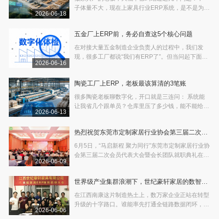
子体量不大，现在上家具行业ERP系统，是不是为时
2026-06-18
过早？”，“先靠人工扛一扛，等订单再多、规模再大
一点，再落地系统也不迟。”，“身边有人几十万砸进
五金厂上ERP前，务必自查这5个核心问题
去上系统，最后沦为摆设、白费成本，我不敢轻易试
水。
在对接大量五金制造企业负责人的过程中，我们发
现，很多工厂都说“我们有ERP了”。但当问起下面这
2026-06-16
5个问题时，能立刻答上来的，十个里不到三个。
陶瓷工厂上ERP，老板最该算清的3笔账
很多陶瓷老板聊数字化，开口就是三连问： 系统能
让我省几个跟单员？仓库里压了多少钱，能不能给我
2026-06-13
算清楚？投几十万买系统，到底多久能回本？ 问得
直接，问得实在。如果您正在纠结陶瓷厂ERP选型注
热烈祝贺东莞市定制家居行业协会第三届二次会
意事项，这篇文章正好给您参考。
员代表大会圆满举行
6月5日，“马启新程 聚力同行”东莞市定制家居行业协
会第三届二次会员代表大会暨会长团队就职典礼在东
2026-06-09
莞茶山隆重举行。
世界级产业集群浪潮下，世纪豪轩家居的数智赋
能转型实践
在江西南康这片制造热土上，数万家企业正站在转型
升级的十字路口。谁能率先打通全链路数据闭环，谁
2026-06-06
就能在新一轮角逐中赢得先机。在这条路上，南康本