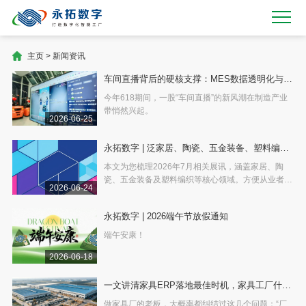
主页
>
新闻资讯
车间直播背后的硬核支撑：MES数据透明化与
APS柔性排产如何重塑反向定制
今年618期间，一股“车间直播”的新风潮在制造产业
带悄然兴起。
2026-06-25
永拓数字 | 泛家居、陶瓷、五金装备、塑料编织
行业7月展讯
本文为您梳理2026年7月相关展讯，涵盖家居、陶
瓷、五金装备及塑料编织等核心领域。方便从业者了
2026-06-24
解业内展览会的最新动态，把握市场新趋势。
永拓数字 | 2026端午节放假通知
端午安康！
2026-06-18
一文讲清家具ERP落地最佳时机，家具工厂什么
时候上ERP好？
做家具厂的老板，大概率都纠结过这几个问题：“厂