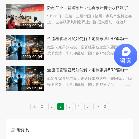
地企业世纪豪轩已率先出发。
数融产业，智造家居：七喜家居携手永拓数字聚
力产业集群发展
5月28日，在第十三届中国（赣州）家具产业博览会
上， 世界级家具制造产业集群 盛大启动，在这片蓬
2026-06-04
勃发展的千亿级产业集群热土之上，数万家企业正站
在 转型升级 的关键节点。七喜家居，便是南康本土
全流程管理困局如何解？定制家具ERP驱动一体
定制家具企业中的一个典型代表。 七喜家居长期专
注于 软体家
化高效运营
做定制家具的老板，是否经常被这些问题困扰：门店
接单火爆，车间却乱成一团；客户催交期，一问三不
2026-06-04
知；月底算利润，只知道忙，却说不清钱赚在哪 全
屋定制时代，小批量、多品种、个性化已成常态，靠
全流程管理困局如何解？定制家具ERP驱动一体
人工、Excel、老经验硬扛，早已走不通。全流程管
理的困局，
化高效运营
做定制家具的老板，是否经常被这些问题困扰：门店
接单火爆，车间却乱成一团；客户催交期，一问三不
2026-06-04
知；月底算利润，只知道忙，却说不清钱赚在哪 全
屋定制时代，小批量、多品种、个性化已成常态，靠
人工、Excel、老经验硬扛，早已走不通。全流程管
上一页
1
2
3
4
5
下一页
理的困局，
新闻资讯