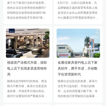
基于当下家居行业的市场形势，
8月27日，以助力品牌发展，为
您的企业还在使用传统相册吗?
品牌赋能主题的新零售系统上线
经销商还在使用传统坐销吗?销
及培训大会在山东即墨家居博览
售还在使用传统手写单吗?客服
中心隆重召开!即墨家居博览中心
还在使用传统售后吗?如果您的
刘总携手商家齐聚一堂，旨在加
回答是YES，那么很遗憾的告诉
强市场的战略布局，共同打造“未
您，您O
德源居产业模式升级，借助
金雅佳家具签约电上店下家
电上店下实现多渠道营销布
具软件，携手并进，共创数
局
字化管理新时代
随着信息对称时代的来临，商业
随着社会信息化的发展，家具行
模式不断升级，家具行业更是高
业竞争日益加剧，市场日趋饱
速发展，市场竞争日渐白热化。
和，企业利润普遍大幅下滑。传
面对行业重组利润严重被压缩的
统的粗放式管理缺陷日益暴露，
市场状态，家具企业开始调整升
而随着消费升级，客户对家具的
级，对数据化信息化管理的需求
要求也越来越个性化，为了更好