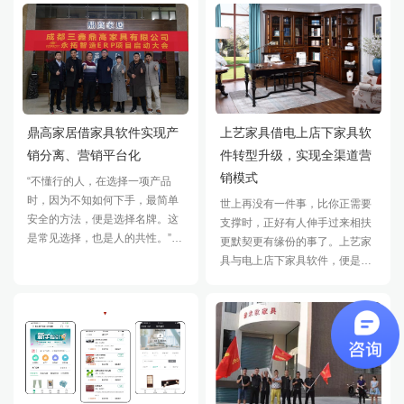
日
地适
鼎高家居借家具软件实现产
上艺家具借电上店下家具软
销分离、营销平台化
件转型升级，实现全渠道营
销模式
“不懂行的人，在选择一项产品
时，因为不知如何下手，最简单
世上再没有一件事，比你正需要
安全的方法，便是选择名牌。这
支撑时，正好有人伸手过来相扶
是常见选择，也是人的共性。”所
更默契更有缘份的事了。上艺家
以鼎高家居选择了永拓家居软
具与电上店下家具软件，便是如
件。
此一种缘份。