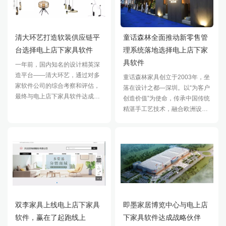
清大环艺打造软装供应链平
童话森林全面推动新零售管
台选择电上店下家具软件
理系统落地选择电上店下家
具软件
一年前，国内知名的设计精英深
造平台——清大环艺，通过对多
童话森林家具创立于2003年，坐
家软件公司的综合考察和评估，
落在设计之都—深圳。以“为客户
最终与电上店下家具软件达成共
创造价值”为使命，传承中国传统
识，建立合作。在使用了电上店
精湛手工艺技术，融合欧洲设计
下家具软件为清大环艺度身定制
精髓，用珍贵的材料和精致的细
的
节，以造物般的匠心，造就创
双李家具上线电上店下家具
即墨家居博览中心与电上店
软件，赢在了起跑线上
下家具软件达成战略伙伴