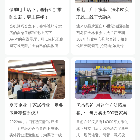
借助电上店下，塞特维那推
乘电上店下快车，法米欧实
陈出新，更上层楼！
现线上线下大融合
当机缘巧合之下，塞特维那专卖
法米欧品牌源自16世纪法国法兰
店的雷总了解到“电上店下
西岛伊夫林省会，法兰西王朝
APP”的在线展厅，可以依托互联
107年行政中心凡尔赛镇，知名
网可以无限扩大自己的实体店展
银匠弗朗索瓦-托马•热尔曼传人
厅，面积300平方的实体店，甚
General。传承了凡尔赛宫维纳
至可以销售超过15款以上风格的
斯厅、阿波罗厅、中央大厅整套
家具，雷
纯银家具
夏慕企业 ▏家居行业一定要
优品爸爸￨用这个方法拓展
做新零售系统！
客户，每月卖出500套家具
2022年，在“新冠疫情”的肆虐
目前在武汉拥有14000平方米的
下，全球经济逐渐走向下坡路。
线下独立门店，风格涵盖了新中
实体行业遭受重创，为谋取一线
式、现代轻奢、简奢、意式极