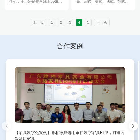
生机，企业纷纷转向线上营销、
简、欧式、美式、法式、英式、
线下体验，线上线下协同统一的
软体类等全品类潮流高端家具，
商业模式，开始了数字化企业的
均是出口欧美高端市场的原装
转
货。xia
上一页
1
2
3
4
5
下一页
合作案例
【家具数字化案例】雅柏家具选用永拓数字家具ERP，打造高
端酒店家具