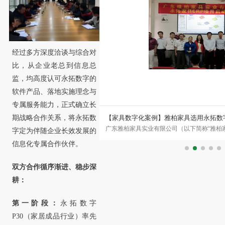
经过多方深度洽谈与综合对
比，从企业老总到信息总
监，均高度认可永拓数字的
软件产品、落地实施理念与
专属服务能力，正式确立长
期战略合作关系，将永拓数
永拓ERP+MES驱动实木家具
【家具数字化案例】雅柏家具选用永拓数
公司是一家拥有国际先进生产设备，
广东雅柏家具实业有限公司（以下简称“雅柏家
店家具数字化体系
字定为伴随企业长效发展的
大型实木家具生产企业。公司
家集设计、生产、销售和服务为一体，专为
信息化专属合作伙伴。
双方合作循序渐进、稳步深
耕：
第一阶段：
永拓数字
P30（家居成品行业）率先