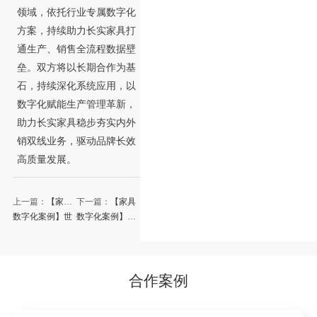
领域，依托行业专属数字化
方案，持续助力长实家具打
通生产、销售全流程数据壁
垒。双方将以长期合作为基
石，持续深化系统应用，以
数字化赋能生产管理革新，
助力长实家具稳步夯实内外
销双线业务，驱动品牌长效
高质量发展。
上一篇：
【家具
下一篇：
【家具
数字化案例】世
数字化案例】铭
纪豪轩家居以永
晋家具携手永拓
拓ERP+MES驱
ERP升级美式家
动实木家具智造
具企业数字化之
升级
路
合作案例