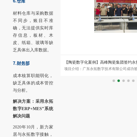
6.仓库
材料仓库与采购数据
不同步，账目不准
确，无法提供实时库
存信息，板材、木
皮、纸箱、玻璃等缺
乏具体出入库数据。
7.财务部
百能不锈钢家居家具数字化生产
【陶瓷数字化案例】高峰陶瓷集团签约永拓E
司成功签约广东百能家居有限公司家
项目介绍：广东永拓数字技术有限公司成功
案例
S+MES+SRM+WMS+KPI）,打
司陶瓷ERP+MES+KPI数字化案例，湖南
成本核算职能弱化，
用
缺乏具体的成本管控
与分析。
解决方案：采用永拓
数字ERP+MES”系统
解决问题
2020年10月，新力家
居与永拓数字接触，