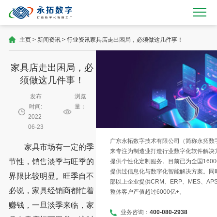
主页
>
新闻资讯
>
行业资讯
家具店走出困局，必须做这几件事！
家具店走出困局，必
须做这几件事！
发布
浏览
时间:
量：
2022-
06-23
广东永拓数字技术有限公司（简称永拓数字）
家具市场有一定的季
来专注为制造业打造行业数字化软件解决
节性，销售淡季与旺季的
提供个性化定制服务。目前已为全国1600
提供过信息化与数字化智能解决方案。同时
界限比较明显。旺季自不
部以上企业提供CRM、ERP、MES、AP
必说，家具经销商都忙着
整体客户产值超过6000亿+。
赚钱，一旦淡季来临，家
业务咨询：
400-080-2938