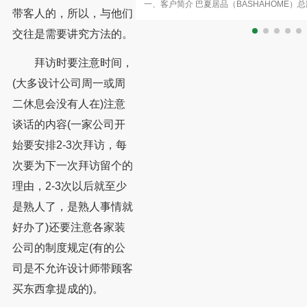
SHAHOME）总部设于中国家具制造中心东
客户介绍：新特新金属是一家专业
带客人的，所以，与他们
创始至今，始终致力于融合时尚设计与创新成
3万多平工厂，55项专利技术。此次
交往是需要讲究方法的。
拜访时要注意时间，
(大多设计公司周一或周
二休息会没有人在)注意
谈话的内容(一家公司开
始要安排2-3次拜访，每
次要为下一次拜访留个的
理由，2-3次以后就至少
是熟人了，是熟人事情就
好办了)还要注意各家装
公司的制度规定(有的公
司是不允许设计师带顾客
买东西拿提成的)。