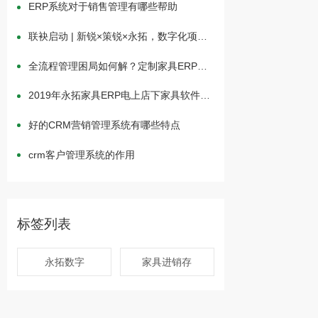
ERP系统对于销售管理有哪些帮助
联袂启动 | 新锐×策锐×永拓，数字化项目
一体化升级
全流程管理困局如何解？定制家具ERP驱
动一体化高效运营
2019年永拓家具ERP电上店下家具软件举
行中秋茶话会
好的CRM营销管理系统有哪些特点
crm客户管理系统的作用
标签列表
永拓数字
家具进销存