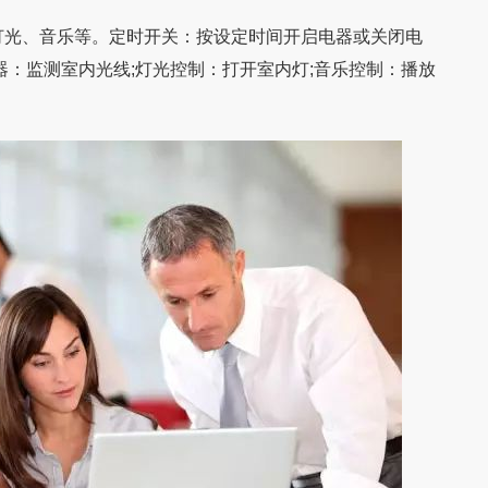
光、音乐等。定时开关：按设定时间开启电器或关闭电
器：监测室内光线;灯光控制：打开室内灯;音乐控制：播放
例】肇庆森芸家具生产
【精品】【家具数字化案例】百能家居×永
公司成功签约肇庆市森
广东百能家居有限公司成立于2006年，是国
拓数字：不锈钢橱柜头部品牌的数字化突
司铁艺家具ERP数字化
内最早切入不锈钢橱柜赛道的企业之一。公司
围
座椅科技有限公司成立
集设计、研发、生产、销售于一体，产品线已
从橱柜