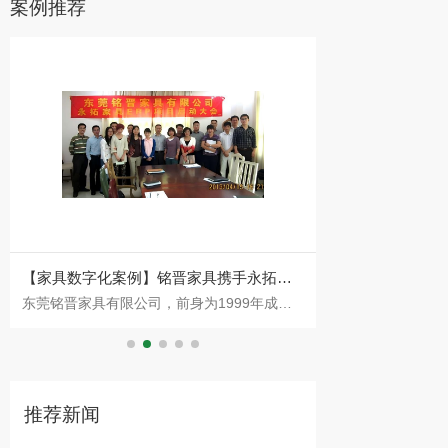
案例推荐
【家具数字化案例】铭晋家具携手永拓
【红木家具生产E
东莞铭晋家具有限公司，前身为1999年成立
一、 客户介绍：中
ERP升级美式家具企业数字化之路
具CRM、ERP、
的东莞市理达家私厂，2002年正式注册成立
卓木王红木家俱有
铭晋家具，坐落于东莞市温塘片区。二十余年
创始于1983年，
来，企业始
领域的
推荐新闻