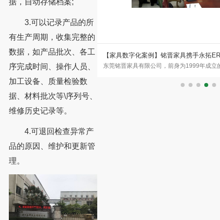
据，自动存储档案;
3.可以记录产品的所
有生产周期，收集完整的
数据，如产品批次、各工
入永拓数字CRM+ERP系统
【家具数字化案例】铭晋家具携手永拓E
软体家具制造领域，现已发展成为一
东莞铭晋家具有限公司，前身为1999年成立
序完成时间、操作人员、
化之路
万平方米现代化制造基地，拥有超
年正式注册成立铭晋家具，坐落于东莞市温
加工设备、质量检验数
据、材料批次等\序列号、
维修历史记录等。
4.可退回检查异常产
品的原因、维护和更新管
理。