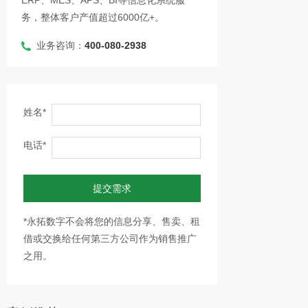
ERP、MES、APS、BI等信息化系统服
务，整体客户产值超过6000亿+。
业务咨询：
400-080-2938
姓名*
电话*
提交需求
*永拓数字不会将您的信息分享、售卖、租
借或交换给任何第三方公司作为销售推广
之用。