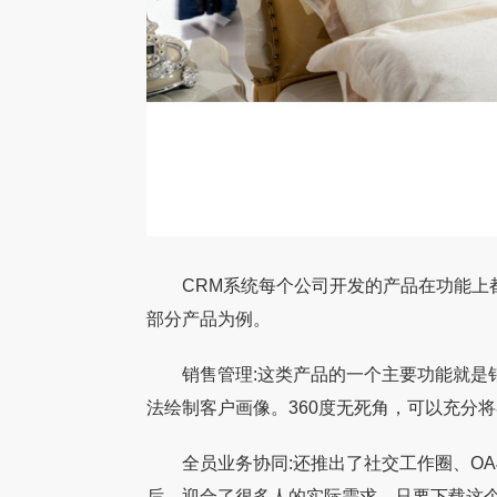
CRM系统每个公司开发的产品在功能上都
【家具数字化案例】铭晋家具携手永拓
【家具数字化案例】
部分产品为例。
东莞铭晋家具有限公司，前身为1999年成立
戎马家具 戎马家具自2
ERP升级美式家具企业数字化之路
拓数字CRM+ERP系
的东莞市理达家私厂，2002年正式注册成立
制造领域，现已发展成
销售管理:这类产品的一个主要功能就是销
铭晋家具，坐落于东莞市温塘片区。二十余年
品牌。企业坐拥12万
法绘制客户画像。360度无死角，可以充分
来，企业始
拥有超
全员业务协同:还推出了社交工作圈、OA与
后，迎合了很多人的实际需求。只要下载这