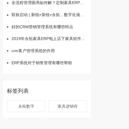
全流程管理困局如何解？定制家具ERP驱
动一体化高效运营
联袂启动 | 新锐×策锐×永拓，数字化项目
一体化升级
好的CRM营销管理系统有哪些特点
2019年永拓家具ERP电上店下家具软件举
行中秋茶话会
crm客户管理系统的作用
ERP系统对于销售管理有哪些帮助
标签列表
永拓数字
家具进销存