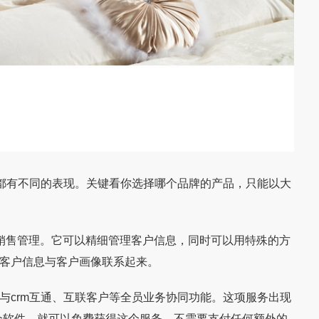
有不同的表现。关键看你选择哪个品牌的产品，只能以大
戎马家具重磅引入永
【红木家具生产ERP案例】浙江卓木王家
006年起深耕软体家具
一、 客户介绍：中式精致生活的引领者 浙江
统
具CRM、ERP、MES数字化案例
为一家全球化高端家具
卓木王红木家俱有限公司（以下简称卓木王）
售管理。它可以精细管理客户信息，同时可以用特殊的方
平方米现代化制造基地，
创始于1983年，是红木家具与高端中式整装
将客户信息与客户画像联系起来。
领域的
crm互通、互联客户等全员业务协同功能。这项服务出现
个软件，就可以免费获得这个服务，不需要支付任何额外的