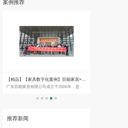
案例推荐
【精品】【家具数字化案例】百能家居×永
【家具生产ERP
广东百能家居有限公司成立于2006年，是国
广东永拓数字技术
拓数字：不锈钢橱柜头部品牌的数字化突
ERP数字化案例
内最早切入不锈钢橱柜赛道的企业之一。公司
芸汽车座椅科技有
围
集设计、研发、生产、销售于一体，产品线已
案例。肇庆市森芸
从橱柜
于2
推荐新闻