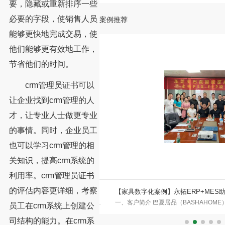
要，隐藏或重新排序一些
必要的字段，使销售人员
案例推荐
能够更快地完成交易，使
他们能够更有效地工作，
节省他们的时间。
crm管理员证书可以
让企业找到crm管理的人
才，让专业人士做更专业
的事情。同时，企业员工
也可以学习crm管理的相
关知识，提高crm系统的
利用率。crm管理员证书
的评估内容更详细，考察
化转型
【家具数字化案例】永拓ERP+MES助
事工艺品五金制品的外贸企业，拥有
一、客户简介 巴夏居品（BASHAHOME
新阶段
员工在crm系统上创建公
特新金属上线永拓五金ERP，是
莞沙田，自2006年7月1日创始至今，始终
司结构的能力。在crm系
果，是