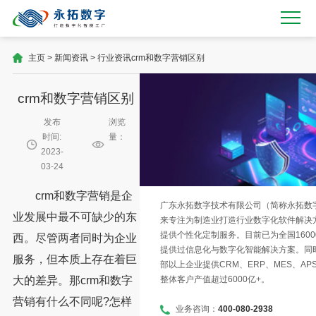
主页
>
新闻资讯
>
行业资讯
crm和数字营销区别
crm和数字营销区别
发布
浏览
时间:
量：
2023-
03-24
crm和数字营销是企
广东永拓数字技术有限公司（简称永拓数字）
业发展中最不可缺少的东
来专注为制造业打造行业数字化软件解决
提供个性化定制服务。目前已为全国1600
西。尽管两者同时为企业
提供过信息化与数字化智能解决方案。同时
服务，但本质上存在着巨
部以上企业提供CRM、ERP、MES、AP
整体客户产值超过6000亿+。
大的差异。那crm和数字
营销有什么不同呢?怎样
业务咨询：
400-080-2938