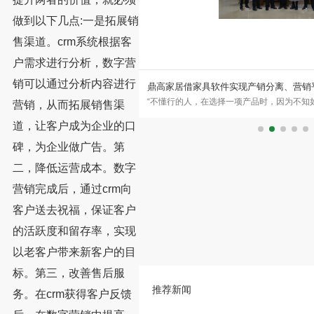
做到以下几点:一是拓展销
售渠道。crm系统根据客
户需求进行分析，数字营
销可以通过分析内容进行
限公司签约永拓家具ERP、
鼎高家居借家具软件实现产销分离、营销
外家具专家 广州稳凯家具有限公司
“不懂行的人，在选择一项产品时，因为不知
营销，从而拓展销售渠
属、木质及户外家具的研发与制造
法，便是选择名牌。这是常见选择，也是人的
道，让客户成为企业的口
碑，为企业做广告。第
二，降低运营成本。数字
营销完成后，通过crm向
客户送去祝福，保证客户
的活跃度和留存率，实现
以老客户带来新客户的目
标。第三，改善售后服
推荐新闻
务。在crm获得客户反馈