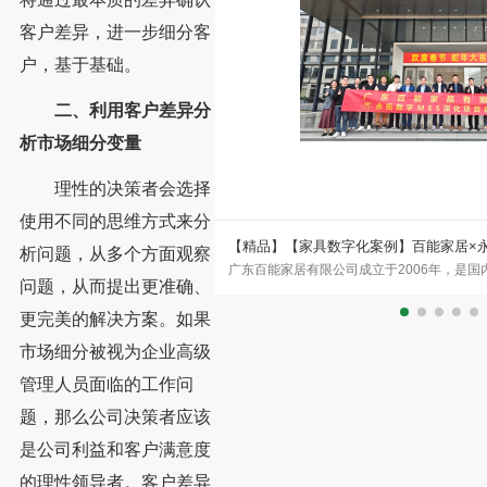
客户差异，进一步细分客
户，基于基础。
二、利用客户差异分
析市场细分变量
理性的决策者会选择
使用不同的思维方式来分
拓ERP升级美式家具企业数字
【精品】【家具数字化案例】百能家居×
析问题，从多个方面观察
年成立的东莞市理达家私厂，2002
广东百能家居有限公司成立于2006年，是
品牌的数字化突围
问题，从而提出更准确、
莞市温塘片区。二十余年来，企业始
企业之一。公司集设计、研发、生产、销售
更完美的解决方案。如果
市场细分被视为企业高级
管理人员面临的工作问
题，那么公司决策者应该
是公司利益和客户满意度
的理性领导者。客户差异