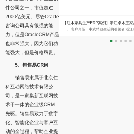
件公司之一，市值超过
2000亿美元。尽管Oracle
木王家具CRM、ERP、MES数字
【家具数字化案例】戎马家具重磅引入永拓
咨询公司具有很强的能
者 浙江卓木王红木家俱有限公司
戎马家具 戎马家具自2006年起深耕软体
力，但是OracleCRM产品
，是红木家具与高端中式整装领域的
家全球化高端家具品牌。企业坐拥12万平
也非常强大，因为它们功
能强大，但是价格昂贵。
5、销售易CRM
销售易隶属于北京仁
科互动网络技术有限公
司，是一家集新互联网技
术于一体的企业级CRM
先驱。销售易致力于数字
化、智能化企业与客户互
动的全过程，帮助企业提