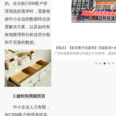
的。在分析CRM客户管
理系统的需求时，需要根
据中小企业的数据特点设
置解决方案，以及如何有
效地整理和分析这些分散
和不完善的数据。
拓ERP升级美式家具企业数字
【精品】【家具数字化案例】百能家居×
年成立的东莞市理达家私厂，2002
广东百能家居有限公司成立于2006年，是
品牌的数字化突围
莞市温塘片区。二十余年来，企业始
企业之一。公司集设计、研发、生产、销售
3.就时间周期而言
中小企业人力有限，
对CRM客户管理系统实