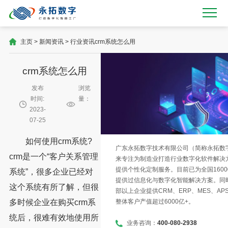
主页
>
新闻资讯
>
行业资讯
crm系统怎么用
crm系统怎么用
发布
浏览
时间:
量：
2023-
07-25
如何使用crm系统?
广东永拓数字技术有限公司（简称永拓数字）
crm是一个“客户关系管理
来专注为制造业打造行业数字化软件解决
提供个性化定制服务。目前已为全国1600
系统”，很多企业已经对
提供过信息化与数字化智能解决方案。同时
这个系统有所了解，但很
部以上企业提供CRM、ERP、MES、AP
整体客户产值超过6000亿+。
多时候企业在购买crm系
统后，很难有效地使用所
业务咨询：
400-080-2938