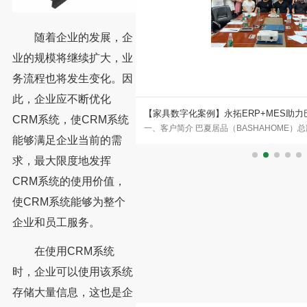
随着企业的发展，企
业的规模将继续扩大，业
务流程也将发生变化。因
此，企业应不断优化
化转型
【家具数字化案例】永拓ERP+MES助
CRM系统，使CRM系统
事工艺品五金制品的外贸企业，拥有
一、客户简介 巴夏居品（BASHAHOME
新阶段
能够满足企业当前的需
特新金属上线永拓五金ERP，是
莞沙田，自2006年7月1日创始至今，始终
果，是
求，最大限度地发挥
CRM系统的使用价值，
使CRM系统能够为整个
企业和员工服务。
在使用CRM系统
时，企业可以使用该系统
存储大量信息，这也是企