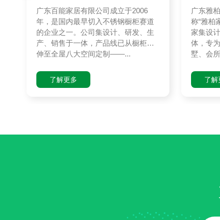
部品牌
酒店家
广东百能家居有限公司成立于2006
广东雅
年，是国内最早切入不锈钢橱柜赛道
称“雅柏
的企业之一。公司集设计、研发、生
家集设
产、销售于一体，产品线已从橱柜延
体，专
伸至全屋八大空间定制——...
墅、会所
了解更多
了解