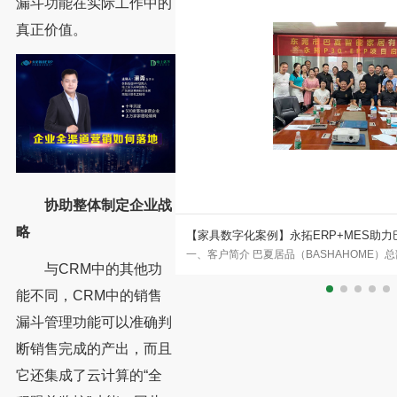
漏斗功能在实际工作中的
真正价值。
协助整体制定企业战
略
化转型
【家具数字化案例】永拓ERP+MES助
事工艺品五金制品的外贸企业，拥有
一、客户简介 巴夏居品（BASHAHOME
新阶段
与CRM中的其他功
特新金属上线永拓五金ERP，是
莞沙田，自2006年7月1日创始至今，始终
果，是
能不同，CRM中的销售
漏斗管理功能可以准确判
断销售完成的产出，而且
它还集成了云计算的“全