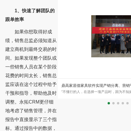
1、快速了解团队的
跟单效率
如果你想取得好成
绩，销售总监必须知道从
建立商机到最终交易的时
间。如果发现整个团队或
一些销售人员在某个阶段
花费的时间太长，销售总
监应该在这个过程中给予
化转型
鼎高家居借家具软件实现产销分离、营销
事工艺品五金制品的外贸企业，拥有
“不懂行的人，在选择一项产品时，因为不知
干预和指导，帮助他及时
特新金属上线永拓五金ERP，是
法，便是选择名牌。这是常见选择，也是人的
调整。永拓CRM更仔细
地考虑了销售管理，并在
报告中直接显示了三个指
标。通过报告中的数据，