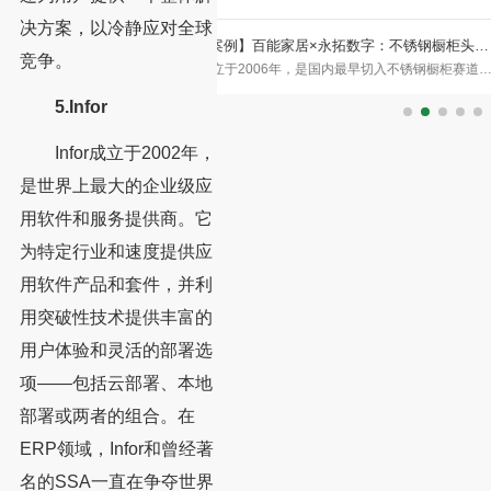
决方案，以冷静应对全球
家居×永拓数字：不锈钢橱柜头部
【红木家具生产ERP案例】浙江卓木王家具
竞争。
年，是国内最早切入不锈钢橱柜赛道的
一、 客户介绍：中式精致生活的引领者 浙
化案例
、销售于一体，产品线已从橱柜
（以下简称卓木王）创始于1983年，是红
5.Infor
Infor成立于2002年，
是世界上最大的企业级应
用软件和服务提供商。它
为特定行业和速度提供应
用软件产品和套件，并利
用突破性技术提供丰富的
用户体验和灵活的部署选
项——包括云部署、本地
部署或两者的组合。在
ERP领域，Infor和曾经著
名的SSA一直在争夺世界