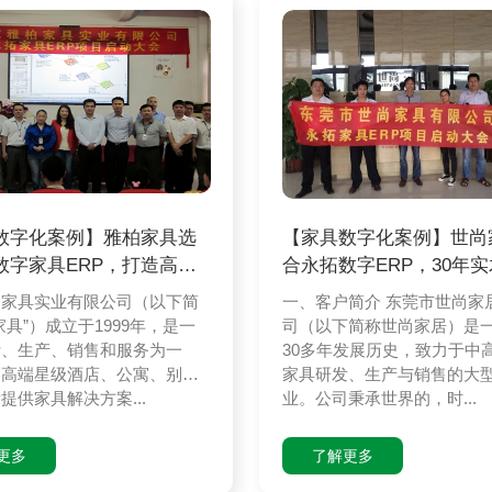
数字化案例】雅柏家具选
【家具数字化案例】世尚
数字家具ERP，打造高端
合永拓数字ERP，30年
具
企业完成数
柏家具实业有限公司（以下简
一、客户简介 东莞市世尚家
家具”）成立于1999年，是一
司（以下简称世尚家居）是
计、生产、销售和服务为一
30多年发展历史，致力于中
为高端星级酒店、公寓、别
家具研发、生产与销售的大
提供家具解决方案...
业。公司秉承世界的，时...
更多
了解更多