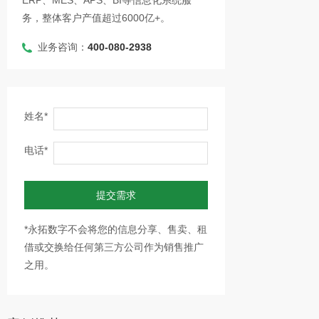
ERP、MES、APS、BI等信息化系统服
务，整体客户产值超过6000亿+。
业务咨询：
400-080-2938
姓名*
电话*
提交需求
*永拓数字不会将您的信息分享、售卖、租
借或交换给任何第三方公司作为销售推广
之用。