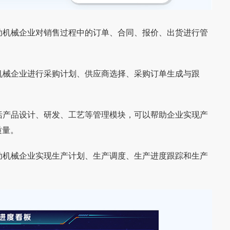
助机械企业对销售过程中的订单、合同、报价、出货进行管
机械企业进行采购计划、供应商选择、采购订单生成与跟
括产品设计、研发、工艺等管理模块，可以帮助企业实现产
质量。
广州稳凯家具有限公
【家具数字化案例】永拓ERP+MES助力
助机械企业实现生产计划、生产调度、生产进度跟踪和生产
制造三十载的户外家具
一、客户简介 巴夏居品（BASHAHOME）总
、MES数字化案例
巴夏居品迈入数字化管理新阶段
公司自1993年成立以
部设于中国家具制造中心东莞沙田，自2006
木质及户外家具的研发
年7月1日创始至今，始终致力于融合时尚设计
与创新成果，是