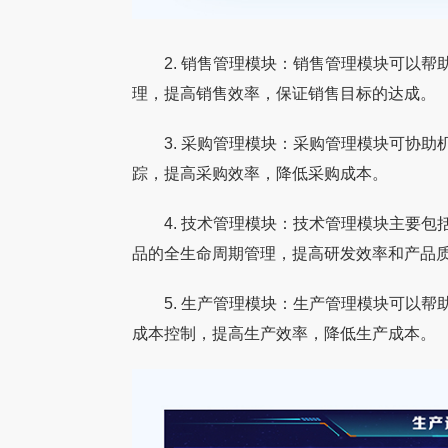
2. 销售管理模块：销售管理模块可以帮
理，提高销售效率，保证销售目标的达成。
3. 采购管理模块：采购管理模块可协助
踪，提高采购效率，降低采购成本。
4. 技术管理模块：技术管理模块主要包
品的全生命周期管理，提高研发效率和产品
【精品】【家具数字化案例】百能家居×永
【家具数字化案例】
5. 生产管理模块：生产管理模块可以帮
广东百能家居有限公司成立于2006年，是国
一、 客户介绍：深耕
拓数字：不锈钢橱柜头部品牌的数字化突
司签约永拓家具ERP
内最早切入不锈钢橱柜赛道的企业之一。公司
专家 广州稳凯家具有限
围
成本控制，提高生产效率，降低生产成本。
集设计、研发、生产、销售于一体，产品线已
来，始终专注于金属、
从橱柜
与制造