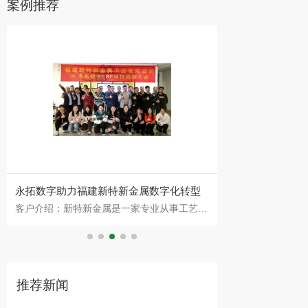
案例推荐
永拓数字助力福建新特新金属数字化转型
鼎高家居借家具
客户介绍：新特新金属是一家专业从事工艺品
“不懂行的人，在
平台化
五金制品的外贸企业，拥有3万多平工厂，55
如何下手，最简单
项专利技术。此次新特新金属上线永拓五金
牌。这是常见选择
ERP，是
高家
推荐新闻