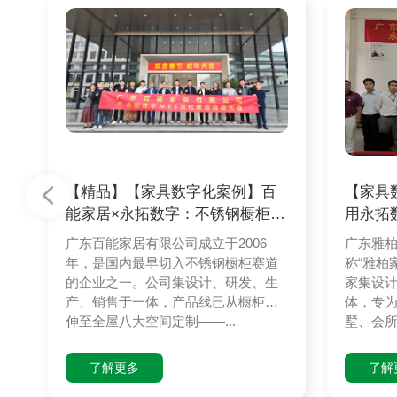
【精品】【家具数字化案例】百
【家具
能家居×永拓数字：不锈钢橱柜头
用永拓
部品牌
酒店家
广东百能家居有限公司成立于2006
广东雅
年，是国内最早切入不锈钢橱柜赛道
称“雅柏
的企业之一。公司集设计、研发、生
家集设
产、销售于一体，产品线已从橱柜延
体，专
伸至全屋八大空间定制——...
墅、会所
了解更多
了解