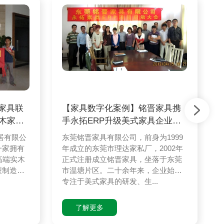
家具联
【家具数字化案例】铭晋家具携
实木家具
手永拓ERP升级美式家具企业数
字化之路
居有限公
东莞铭晋家具有限公司，前身为1999
一家拥有
年成立的东莞市理达家私厂，2002年
高端实木
正式注册成立铭晋家具，坐落于东莞
型制造企
市温塘片区。二十余年来，企业始终
专注于美式家具的研发、生...
了解更多