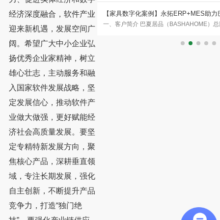
限公司签约永拓家具ERP、
【家具数字化案例】永拓ERP+MES助
经济深度融合，软件产业
外家具专家 广州稳凯家具有限公司
一、客户简介 巴夏居品（BASHAHOME
新阶段
迎来新机遇，发展空间广
属、木质及户外家具的研发与制造
莞沙田，自2006年7月1日创始至今，始终
阔。希望广大中小企业弘
果，是
扬优秀企业家精神，树立
雄心壮志，主动服务和融
入国家软件发展战略，坚
定发展信心，推动软件产
业做大做强，更好赋能经
济社会高质量发展。要坚
定专精特新发展方向，聚
焦核心产品，深耕垂直领
域，专注长期发展，强化
自主创新，不断提升产品
竞争力，打造“独门绝