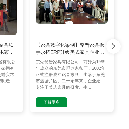
家具联
【家具数字化案例】铭晋家具携
实木家具
手永拓ERP升级美式家具企业数
字化之路
居有限公
东莞铭晋家具有限公司，前身为1999
一家拥有
年成立的东莞市理达家私厂，2002年
高端实木
正式注册成立铭晋家具，坐落于东莞
型制造企
市温塘片区。二十余年来，企业始终
专注于美式家具的研发、生...
了解更多