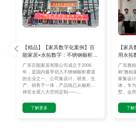
【精品】【家具数字化案例】百
【家具
能家居×永拓数字：不锈钢橱柜头
用永拓
部品牌
酒店家
广东百能家居有限公司成立于2006
广东雅
年，是国内最早切入不锈钢橱柜赛道
称“雅柏
的企业之一。公司集设计、研发、生
家集设
产、销售于一体，产品线已从橱柜延
体，专
伸至全屋八大空间定制——...
墅、会所
了解更多
了解