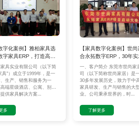
数字化案例】雅柏家具选
【家具数字化案例】世尚
数字家具ERP，打造高端
合永拓数字ERP，30年
具
企业完成数
柏家具实业有限公司（以下简
一、客户简介 东莞市世尚家
家具”）成立于1999年，是一
司（以下简称世尚家居）是
计、生产、销售和服务为一
30多年发展历史，致力于中
为高端星级酒店、公寓、别
家具研发、生产与销售的大
提供家具解决方案...
业。公司秉承世界的，时...
更多
了解更多