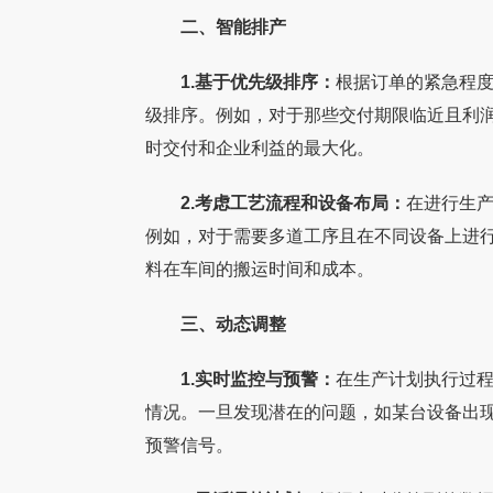
二、智能排产
1.基于优先级排序：
根据订单的紧急程
级排序。例如，对于那些交付期限临近且利
时交付和企业利益的最大化。
2.考虑工艺流程和设备布局：
在进行生
例如，对于需要多道工序且在不同设备上进
料在车间的搬运时间和成本。
永拓数字助力福建新特新金属数字化转型
【精品】【家具数字
三、动态调整
客户介绍：新特新金属是一家专业从事工艺品
广东百能家居有限公司成
拓数字：不锈钢橱柜
五金制品的外贸企业，拥有3万多平工厂，55
内最早切入不锈钢橱柜
围
1.实时监控与预警：
在生产计划执行过程
项专利技术。此次新特新金属上线永拓五金
集设计、研发、生产、
情况。一旦发现潜在的问题，如某台设备出
ERP，是
从橱柜
预警信号。