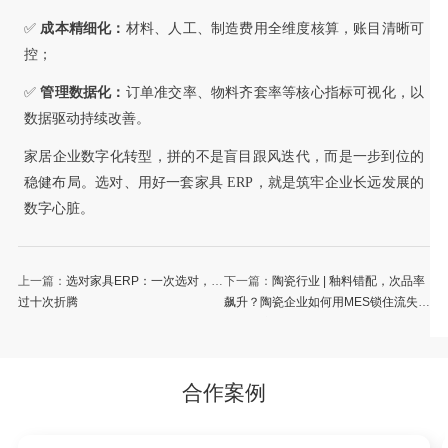
✅
成本精细化：
材料、人工、制造费用全维度核算，账目清晰可
控；
✅
管理数据化：
订单准交率、物料齐套率等核心指标可视化，以
数据驱动持续改善。
家居企业数字化转型，拼的不是盲目跟风迭代，而是一步到位的
稳健布局。选对、用好一套家具 ERP，就是筑牢企业长远发展的
数字心脏。
上一篇：
选对家具ERP：一次选对，胜
下一篇：
陶瓷行业 | 釉料错配，次品率
过十次折腾
飙升？陶瓷企业如何用MES锁住流失的
15%利润
合作案例