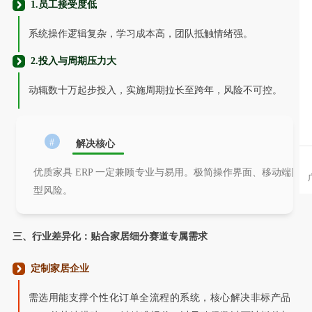
1.员工接受度低
系统操作逻辑复杂，学习成本高，团队抵触情绪强。
2.投入与周期压力大
动辄数十万起步投入，实施周期拉长至跨年，风险不可控。
#
解决核心
【家具数字化案例】铭晋家具携手永拓ERP升级美式家具企业数字
优质家具 ERP 一定兼顾专业与易用。极简操作界面、移动端随
东莞铭晋家具有限公司，前身为1999年成立的东莞市理达家私厂，2002
化之路
型风险。
年正式注册成立铭晋家具，坐落于东莞市温塘片区。二十余年来，企业始
三、行业差异化：贴合家居细分赛道专属需求
定制家居企业
需选用能支撑个性化订单全流程的系统，核心解决非标产品