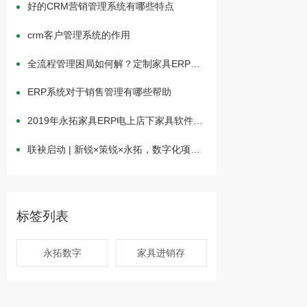
好的CRM营销管理系统有哪些特点
crm客户管理系统的作用
全流程管理困局如何解？定制家具ERP驱
动一体化高效运营
ERP系统对于销售管理有哪些帮助
2019年永拓家具ERP电上店下家具软件举
行中秋茶话会
联袂启动 | 新锐×策锐×永拓，数字化项目
一体化升级
标签列表
永拓数字
家具进销存