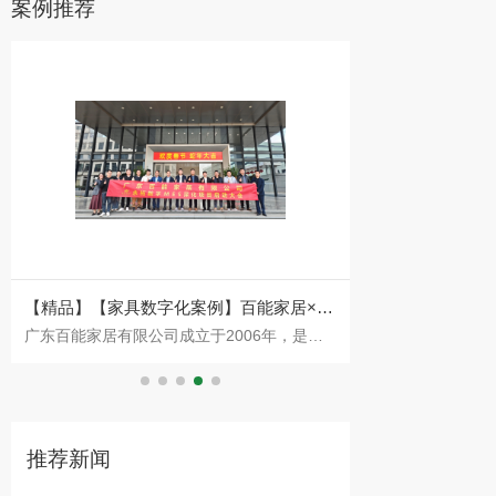
案例推荐
【精品】【家具数字化案例】百能家居×永
【家具数字化案
广东百能家居有限公司成立于2006年，是国
东莞铭晋家具有限公
拓数字：不锈钢橱柜头部品牌的数字化突
ERP升级美式家
内最早切入不锈钢橱柜赛道的企业之一。公司
的东莞市理达家私厂
围
集设计、研发、生产、销售于一体，产品线已
铭晋家具，坐落于
从橱柜
来，企业始
推荐新闻