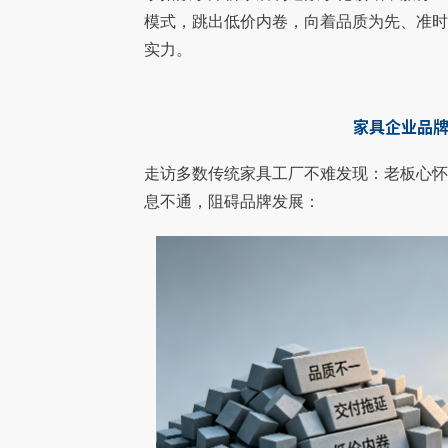
模式，跳出低价内卷，向着品质为先、准
实力。
家具企业品
走访多数传统家具工厂不难发现：老板心
息不通，阻碍品牌发展：
【红木家具生产ERP案例】浙江卓木王家
【家具数字化案例】
一、 客户介绍：中式精致生活的引领者 浙江
戎马家具 戎马家具自2
具CRM、ERP、MES数字化案例
拓数字CRM+ERP系
卓木王红木家俱有限公司（以下简称卓木王）
制造领域，现已发展成
创始于1983年，是红木家具与高端中式整装
品牌。企业坐拥12万
领域的
拥有超