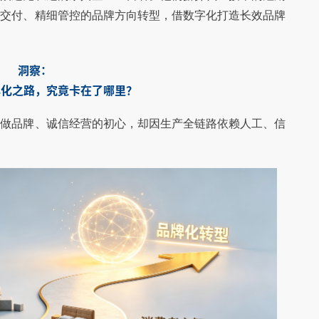
时交付、精细管控的品牌方向转型，借数字化打造长效品牌
洞察：
牌化之路，
究竟卡在了哪里？
怀做品牌、诚信经营的初心，却因生产全链路依赖人工、信
戎马家具重磅引入永
【家具生产ERP案例】肇庆森芸家具生产
006年起深耕软体家具
广东永拓数字技术有限公司成功签约肇庆市森
统
ERP数字化案例
为一家全球化高端家具
芸汽车座椅科技有限公司铁艺家具ERP数字化
平方米现代化制造基地，
案例。肇庆市森芸汽车座椅科技有限公司成立
于2