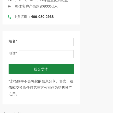
ERP、MES、APS、BI等信息化系统服
务，整体客户产值超过6000亿+。
业务咨询：
400-080-2938
姓名*
电话*
提交需求
*永拓数字不会将您的信息分享、售卖、租
借或交换给任何第三方公司作为销售推广
之用。