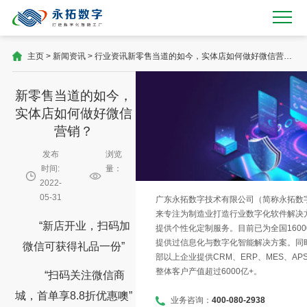
主页
>
新闻资讯
>
行业资讯
新零售当道的如今，实体店如何做好微信营
销？
新零售当道的如今，
实体店如何做好微信
营销？
发布
浏览
时间:
量：
2022-
05-31
广东永拓数字技术有限公司（简称永拓数字）
来专注为制造业打造行业数字化软件解决
“新店开业，扫码加
提供个性化定制服务。目前已为全国1600
提供过信息化与数字化智能解决方案。同时
微信可获得礼品一份”
部以上企业提供CRM、ERP、MES、AP
整体客户产值超过6000亿+。
“扫码关注微信商
城，首单享8.8折优惠噢”
业务咨询：
400-080-2938