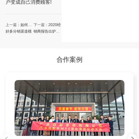
户变成自己消费顾客!
上一篇：
如何做
下一篇：
2020经
好多分销渠道模
销商报告出炉！
式，这几点你必
近半亏损，线上
须了解！
线下打通是必然
趋势！
合作案例