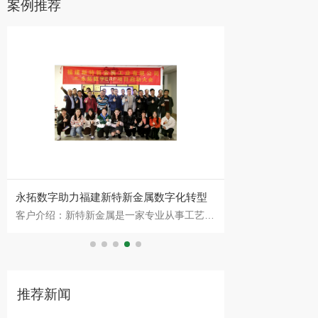
案例推荐
型
【陶瓷数字化案例】永拓数字MES+ERP
东莞市亚马电
艺品
华光国瓷 华光国瓷是淄博陶琉产业的龙头企
项目介绍：广东
助力华光国瓷数字化转型
CRM+ERP+
5
业和链主企业，作为全国陶瓷行业的领军品
约东莞市亚马电
例
金
牌，多年来致力于传承与创新，引领中国陶瓷
该项目是包含CR
行业的
和精益管理的
推荐新闻