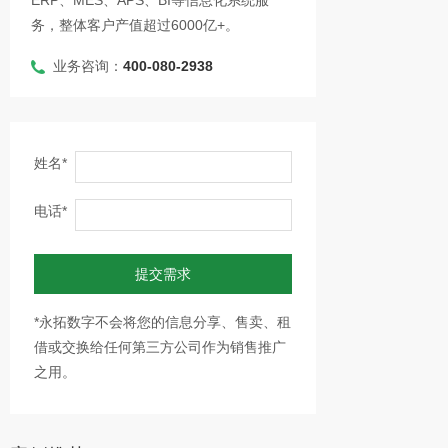
ERP、MES、APS、BI等信息化系统服
务，整体客户产值超过6000亿+。
业务咨询：
400-080-2938
姓名*
电话*
提交需求
*永拓数字不会将您的信息分享、售卖、租
借或交换给任何第三方公司作为销售推广
之用。