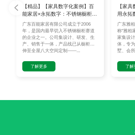
【精品】【家具数字化案例】百
【家具
能家居×永拓数字：不锈钢橱柜头
用永拓
部品牌
酒店家
广东百能家居有限公司成立于2006
广东雅
年，是国内最早切入不锈钢橱柜赛道
称“雅柏
的企业之一。公司集设计、研发、生
家集设
产、销售于一体，产品线已从橱柜延
体，专
伸至全屋八大空间定制——...
墅、会所
了解更多
了解