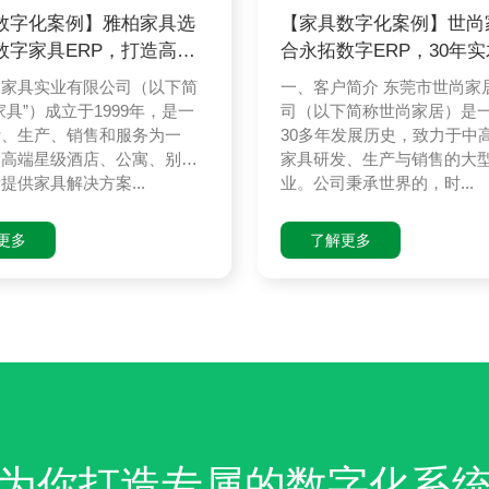
数字化案例】雅柏家具选
【家具数字化案例】世尚
数字家具ERP，打造高端
合永拓数字ERP，30年
具
企业完成数
柏家具实业有限公司（以下简
一、客户简介 东莞市世尚家
家具”）成立于1999年，是一
司（以下简称世尚家居）是
计、生产、销售和服务为一
30多年发展历史，致力于中
为高端星级酒店、公寓、别
家具研发、生产与销售的大
提供家具解决方案...
业。公司秉承世界的，时...
更多
了解更多
为你打造专属的数字化系