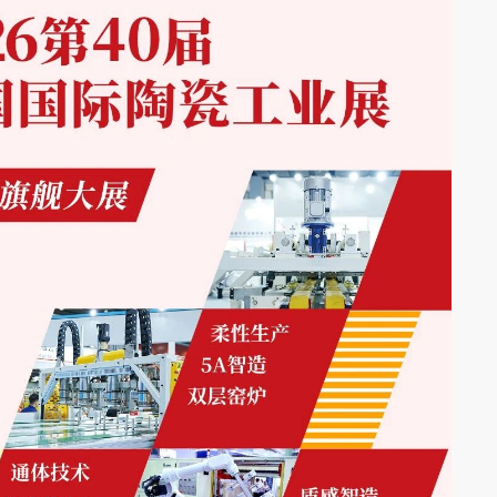
】广州稳凯家具有限公
永拓数字助力福建新特新金属数字化转
耕制造三十载的户外家具
客户介绍：新特新金属是一家专业从事工
RP、MES数字化案例
有限公司自1993年成立以
五金制品的外贸企业，拥有3万多平工厂，5
属、木质及户外家具的研发
项专利技术。此次新特新金属上线永拓五
ERP，是