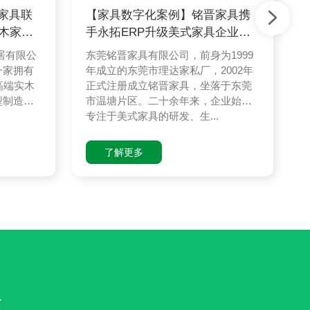
家具联
【家具数字化案例】铭晋家具携
实木家具
手永拓ERP升级美式家具企业数
字化之路
居有限公
东莞铭晋家具有限公司，前身为1999
一家拥有
年成立的东莞市理达家私厂，2002年
高端实木
正式注册成立铭晋家具，坐落于东莞
型制造企
市温塘片区。二十余年来，企业始终
专注于美式家具的研发、生...
了解更多
统