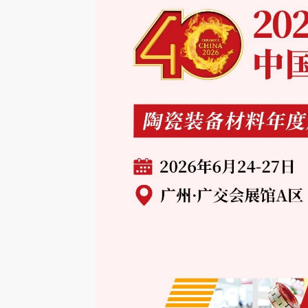
【家具数字化案例】新力家居与永拓
【家具数字化案例
一、客户介绍 中山市新力家居有限公司，是
一、 客户介绍：深
ERP+MES携手打造标杆样板客户
司签约永拓家具E
国内顶尖的集家具设计、研发、制造、销售于
专家 广州稳凯家具
一体的企业之一，拥有自主品牌商标红邦
来，始终专注于金
HOBANG。公
与制造