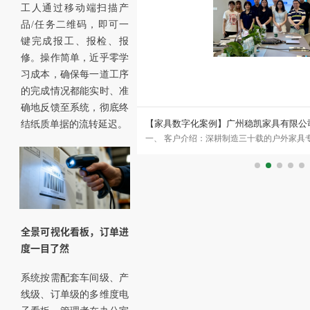
工人通过移动端扫描产
品/任务二维码，即可一
键完成报工、报检、报
修。操作简单，近乎零学
习成本，确保每一道工序
的完成情况都能实时、准
确地反馈至系统，彻底终
ERP+MES携手打造标杆样板
【家具数字化案例】广州稳凯家具有限公
结纸质单据的流转延迟。
司，是国内顶尖的集家具设计、研
一、 客户介绍：深耕制造三十载的户外家具
MES数字化案例
有自主品牌商标红邦HOBANG。公
自1993年成立以来，始终专注于金属、木
全景可视化看板，订单进
度一目了然
系统按需配套车间级、产
线级、订单级的多维度电