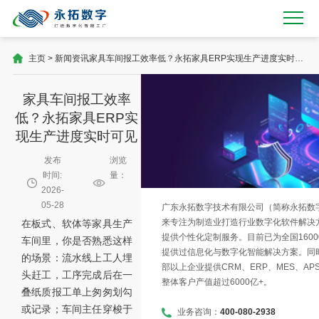
主页
>
新闻资讯
家具车间报工效率低？永拓家具ERP实现生产进度实时可
见
家具车间报工效率
低？永拓家具ERP实
现生产进度实时可见
发布
浏览
时间:
量：
2026-
05-28
广东永拓数字技术有限公司（简称永拓数字）
来专注为制造业打造行业数字化软件解决
在板式、软体等家具生产
提供个性化定制服务。目前已为全国1600
车间里，你是否熟悉这样
提供过信息化与数字化智能解决方案。同时
的场景：流水线上工人埋
部以上企业提供CRM、ERP、MES、AP
头赶工，工序完成后在一
整体客户产值超过6000亿+。
叠纸质报工单上匆匆划勾
或记录；车间主任穿梭于
业务咨询：
400-080-2938