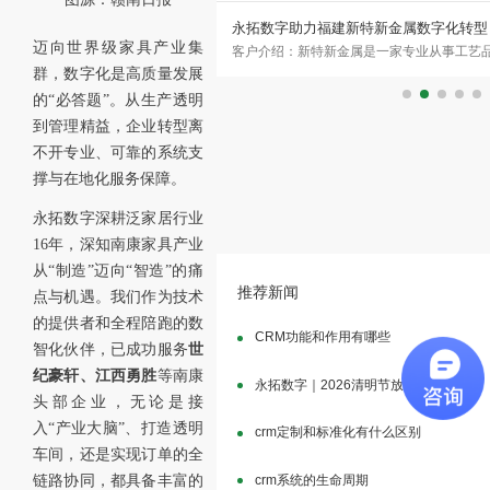
限公司签约永拓家具ERP、
永拓数字助力福建新特新金属数字化转型
迈向世界级家具产业集
外家具专家 广州稳凯家具有限公司
客户介绍：新特新金属是一家专业从事工艺
群，数字化是高质量发展
属、木质及户外家具的研发与制造
3万多平工厂，55项专利技术。此次新特新金
的“必答题”。从生产透明
到管理精益，企业转型离
不开专业、可靠的系统支
撑与在地化服务保障。
永拓数字深耕泛家居行业
16年，深知南康家具产业
从“制造”迈向“智造”的痛
推荐新闻
点与机遇。我们作为技术
的提供者和全程陪跑的数
CRM功能和作用有哪些
智化伙伴，已成功服务
世
纪豪轩、江西勇胜
等南康
永拓数字｜2026清明节放假通知
头部企业，无论是接
入“产业大脑”、打造透明
crm定制和标准化有什么区别
车间，还是实现订单的全
crm系统的生命周期
链路协同，都具备丰富的